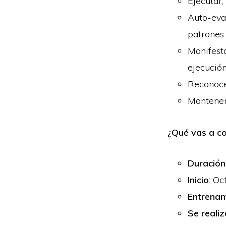
Ejecutar,
Auto-eval
patrones
Manifest
ejecució
Reconoce
Mantener 
¿Qué vas a c
Duración
Inicio
: Oc
Entrenam
Se reali