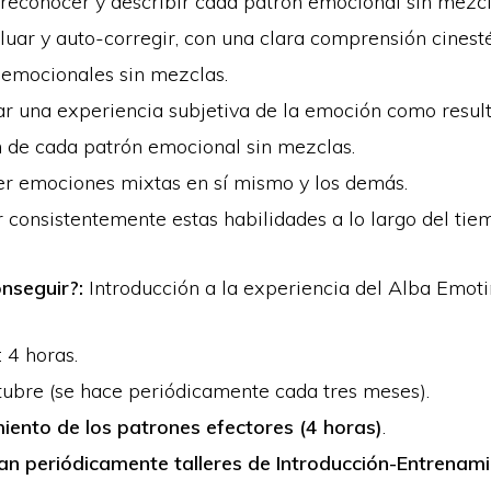
 reconocer y describir cada patrón emocional sin mezcl
uar y auto-corregir, con una clara comprensión cinestés
 emocionales sin mezclas.
ar una experiencia subjetiva de la emoción como result
n de cada patrón emocional sin mezclas.
r emociones mixtas en sí mismo y los demás.
consistentemente estas habilidades a lo largo del tie
onseguir?:
Introducción a la experiencia del Alba Emoti
: 4 horas.
tubre (se hace periódicamente cada tres meses).
iento de los patrones efectores (4 horas)
.
zan periódicamente talleres de Introducción-Entrenam