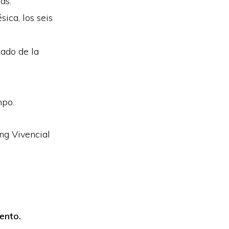
as.
ica, los seis
ado de la
mpo.
ng Vivencial
iento.