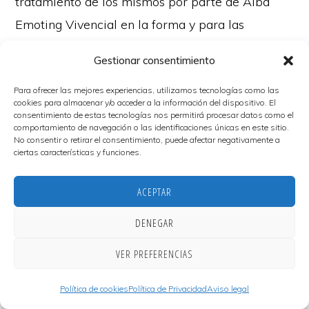
tratamiento de los mismos por parte de Alba
Emoting Vivencial en la forma y para las
finalidades indicadas en esta política de
Gestionar consentimiento
privacidad.
Para ofrecer las mejores experiencias, utilizamos tecnologías como las
cookies para almacenar y/o acceder a la información del dispositivo. El
Cambios en la política de
consentimiento de estas tecnologías nos permitirá procesar datos como el
comportamiento de navegación o las identificaciones únicas en este sitio.
privacidad
No consentir o retirar el consentimiento, puede afectar negativamente a
ciertas características y funciones.
Alba Emoting Vivencial se reserva el derecho a
ACEPTAR
modificar la presente política para adaptarla a
DENEGAR
novedades legislativas o jurisprudenciales, así
como a prácticas de la industria. En dichos
VER PREFERENCIAS
Alba Emoting Vivencial © 2026 ·
Legal
·
Privacidad
·
Cookies
·
Privacidad
·
supuestos, Alba Emoting Vivencial anunciará en
Accesibilidad
Política de cookies
Política de Privacidad
Aviso legal
esta página los cambios introducidos con