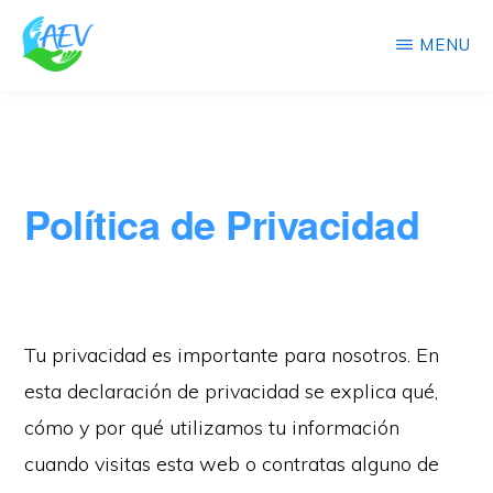
Saltar
Saltar
MENU
al
al
contenido
pie
ALBA
Centro
EMOTING
principal
de
VIVENCIAL
de
página
Alba
Política de Privacidad
Emoting
Tu privacidad es importante para nosotros. En
esta declaración de privacidad se explica qué,
cómo y por qué utilizamos tu información
cuando visitas esta web o contratas alguno de