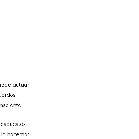
uede actuar
cuerdos
nsciente”.
respuestas
 lo hacemos,