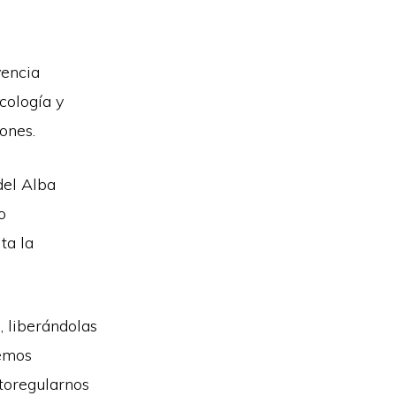
vencia
cología y
ones.
del Alba
o
ta la
 liberándolas
demos
toregularnos