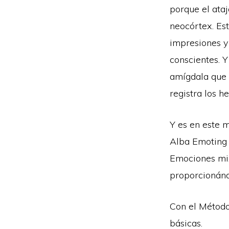
porque el ataj
neocórtex. Es
impresiones y
conscientes. 
amígdala que 
registra los h
Y es en este 
Alba Emoting 
Emociones mix
proporcionándo
Con el Método
básicas.