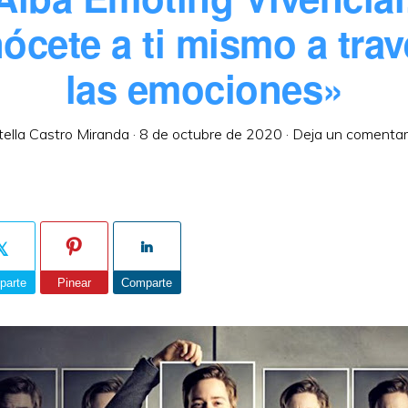
ócete a ti mismo a trav
las emociones»
tella Castro Miranda
·
8 de octubre de 2020
·
Deja un comentar
parte
Pinear
Comparte