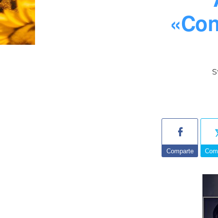
«Con
S
Comparte
Com