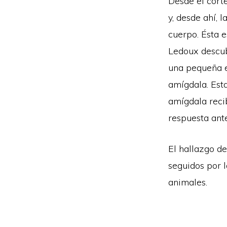
Desde el córte
y, desde ahí, 
cuerpo. Ésta e
Ledoux descubr
una pequeña e
amígdala. Esta
amígdala reci
respuesta ante
El hallazgo d
seguidos por l
animales.