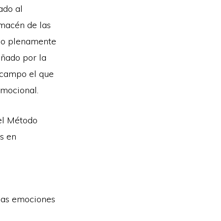
ado al
lmacén de las
ido plenamente
ñado por la
pocampo el que
 emocional.
el Método
s en
las emociones