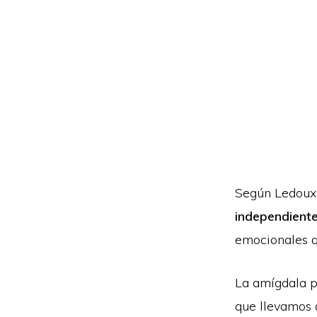
Según Ledoux
independient
emocionales qu
La amígdala p
que llevamos 