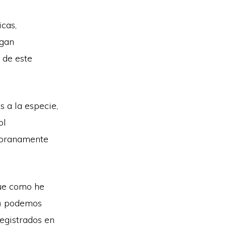
cas,
ngan
 de este
 a la especie,
ol
empranamente
ue como he
o) podemos
registrados en