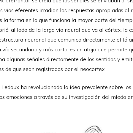
x prefrontal, se creía que las señales se enviaban al s
las vías eferentes irradian las respuestas apropiadas al 
s la forma en la que funciona la mayor parte del tiemp
ió, al lado de la larga vía neural que va al córtex, la e
structura neuronal que comunica directamente el tála
 vía secundaria y más corta, es un atajo que permite q
ba algunas señales directamente de los sentidos y emi
s de que sean registrados por el neocortex.
e Ledoux ha revolucionado la idea prevalente sobre los
as emociones a través de su investigación del miedo en