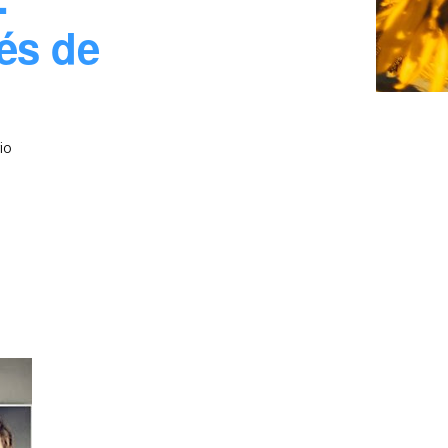
és de
io